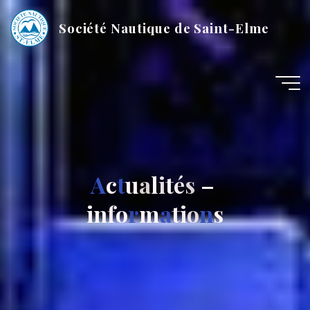
Société Nautique de Saint-Elme
A
c
t
u
a
l
i
t
é
s
–
i
n
f
o
r
m
a
t
i
o
n
s