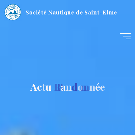
Société Nautique de Saint-Elme
A
c
t
u
R
a
n
d
o
n
n
é
e