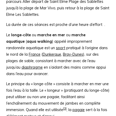
parcours Aller départ de Saint Elme Plage des Sablettes
jusqu’à la plage de Mar Vivo, puis retour à la plage de Saint
Elme Les Sablettes.
La durée de ces séances est proche d’une heure d’effort .
Le
longe-côte
ou
marche en mer
ou
marche
aquatique
(
aqua walking
) appelé improprement
randonnée aquatique est un
sport
pratiqué à l’origine dans
le nord de la
France
(
Dunkerque
,
Bray-Dunes
), sur des
plages de sable, consistant à marcher avec de l’eau
jusqu’au
diaphragme
en s’aidant des mains comme appui
dans l’eau pour avancer.
Le principe du « longe-côte » consiste à marcher en mer une
fois l’eau à la taille. Le « longeur » (pratiquant du longe-côte)
peut utiliser ou non une pagaie, facilitant ainsi
l’enchaînement du mouvement de jambes en complète
[
3
]
immersion. Quand elle est utilisée
, la
pagaie
sert à la fois