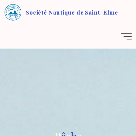
Aller
au
Société Nautique de Saint-Elme
contenu
P
ê
c
h
e